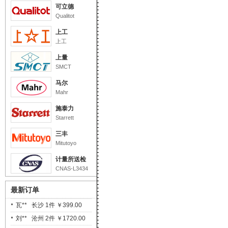
可立德
Qualitot
上工
上工
上量
SMCT
马尔
Mahr
施泰力
Starrett
三丰
Mitutoyo
计量所送检
CNAS-L3434
最新订单
瓦** 长沙 1件 ￥399.00
刘** 沧州 2件 ￥1720.00