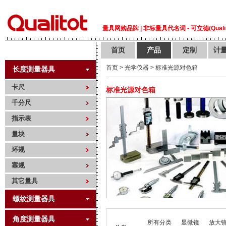
量具网购品牌 | 非标量具代名词 - 可立德(Qualit
首页
产品
定制
计
首页
>
光学仪器
>
标准光源对色箱
长度测量器具
卡尺
标准光源对色箱
千分尺
指示表
量块
环规
塞规
其它量具
螺纹测量器具
角度测量器具
所有分类
显微镜
放大