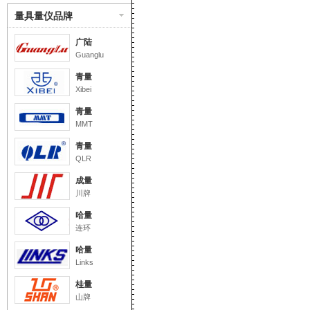
量具量仪品牌
广陆
Guanglu
青量
Xibei
青量
MMT
青量
QLR
成量
川牌
哈量
连环
哈量
Links
桂量
山牌