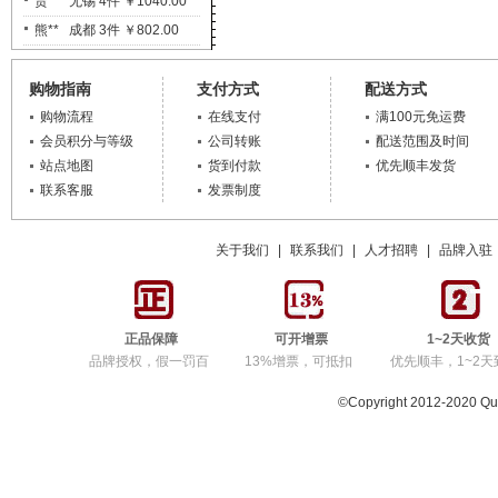
贾** 无锡 4件 ￥1040.00
熊** 成都 3件 ￥802.00
肖** 哈尔滨 1件 ￥4500.00
购物指南
张** 苏州 3件 ￥823.00
支付方式
配送方式
陈** 天津 1件 ￥1650.00
购物流程
在线支付
满100元免运费
会员积分与等级
公司转账
配送范围及时间
张** 常州 14件 ￥2279.00
站点地图
货到付款
优先顺丰发货
陈** 苏州 1件 ￥1350.00
联系客服
发票制度
徐** 济宁 1件 ￥515.00
彭** 东莞 3件 ￥1430.00
关于我们
|
联系我们
|
人才招聘
|
品牌入驻
陈** 苏州 1件 ￥1250.00
马** 重庆 20件 ￥300.00
赵** 南京 29件 ￥7140.00
正品保障
可开增票
1~2天收货
魏** 嘉兴 2件 ￥1700.00
品牌授权，假一罚百
13%增票，可抵扣
优先顺丰，1~2天
廖** 东莞 20件 ￥362.00
©Copyright 2012-2020 Q
李** 遵义 2件 ￥376.00
袁** 绵阳 1件 ￥195.00
JY** 台湾 1件 ￥728.00
陈** 苏州 2件 ￥560.00