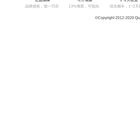
正品保障
可开增票
1~2天收货
品牌授权，假一罚百
13%增票，可抵扣
优先顺丰，1~2天
©Copyright 2012-2020 Q