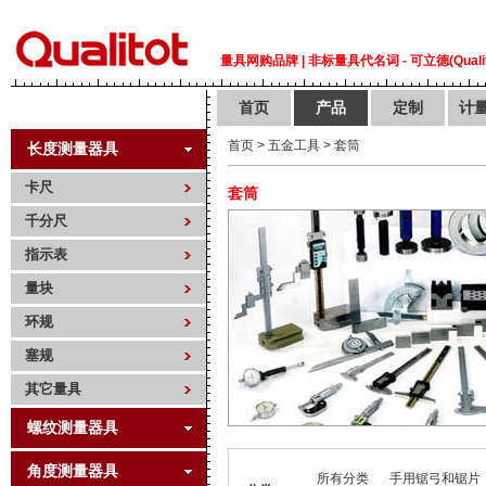
量具网购品牌 | 非标量具代名词 - 可立德(Qualit
首页
产品
定制
计
首页
>
五金工具
>
套筒
长度测量器具
卡尺
套筒
千分尺
指示表
量块
环规
塞规
其它量具
螺纹测量器具
角度测量器具
所有分类
手用锯弓和锯片