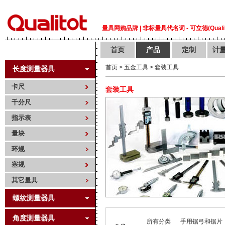
量具网购品牌 | 非标量具代名词 - 可立德(Qualit
首页
产品
定制
计
首页
>
五金工具
>
套装工具
长度测量器具
卡尺
套装工具
千分尺
指示表
量块
环规
塞规
其它量具
螺纹测量器具
角度测量器具
所有分类
手用锯弓和锯片