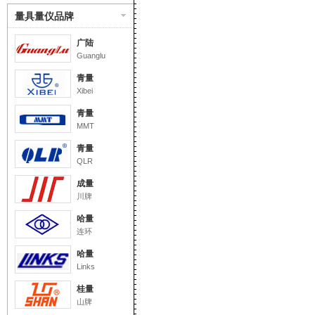
量具量仪品牌
广陆
Guanglu
青量
Xibei
青量
MMT
青量
QLR
成量
川牌
哈量
连环
哈量
Links
桂量
山牌