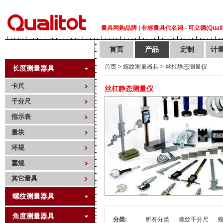
量具网购品牌 | 非标量具代名词 - 可立德(Qualit
首页
产品
定制
计
首页
>
螺纹测量器具
>
丝杠静态测量仪
长度测量器具
卡尺
丝杠静态测量仪
千分尺
指示表
量块
环规
塞规
其它量具
螺纹测量器具
角度测量器具
分类:
所有分类
螺纹千分尺