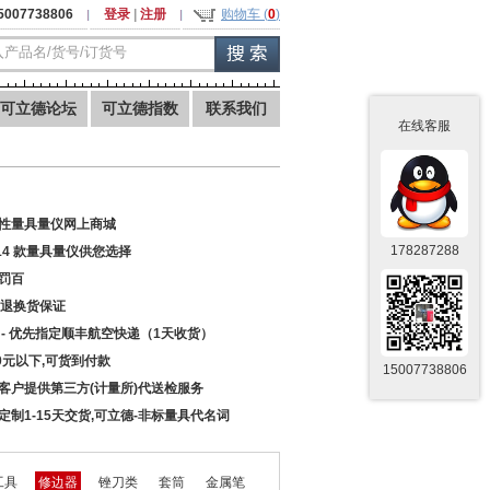
5007738806
登录
|
注册
购物车 (
0
)
可立德论坛
可立德指数
联系我们
在线客服
性量具量仪网上商城
178287288
914 款量具量仪供您选择
罚百
天退换货保证
 - 优先指定顺丰航空快递（1天收货）
00元以下,可货到付款
15007738806
客户提供第三方(计量所)代送检服务
定制1-15天交货,可立德-非标量具代名词
工具
修边器
锉刀类
套筒
金属笔