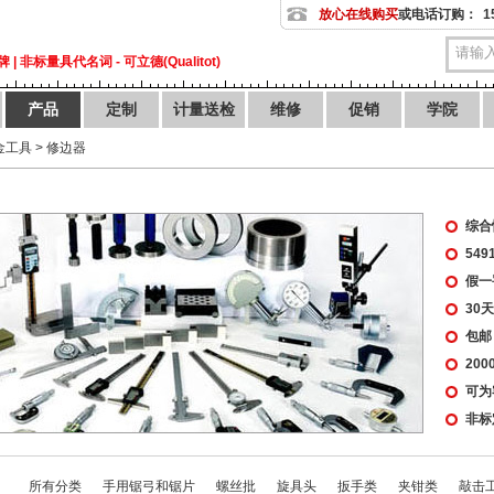
放心在线购买
或电话订购：
1
| 非标量具代名词 - 可立德(Qualitot)
产品
定制
计量送检
维修
促销
学院
金工具
>
修边器
综合
54
假一
30
包邮
20
可为
非标
所有分类
手用锯弓和锯片
螺丝批
旋具头
扳手类
夹钳类
敲击