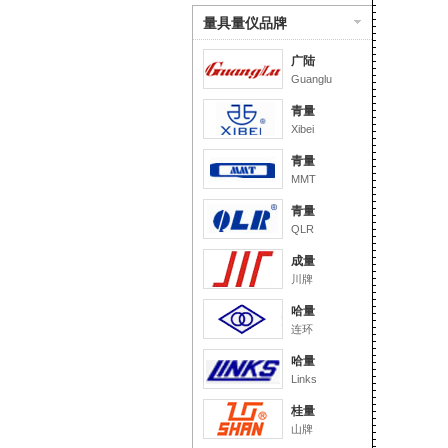
量具量仪品牌
广陆
Guanglu
青量
Xibei
青量
MMT
青量
QLR
成量
川牌
哈量
连环
哈量
Links
桂量
山牌