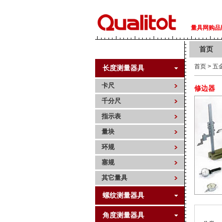
量具网购品牌 
首页
首页
>
五
长度测量器具
卡尺
修边器
千分尺
指示表
量块
环规
塞规
其它量具
螺纹测量器具
角度测量器具