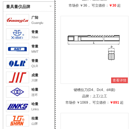
市场价
￥36
， 可立德价：
￥30
起
量具量仪品牌
广陆
Guanglu
青量
Xibei
青量
MMT
青量
QLR
成量
查看详情
川牌
哈量
键槽拉刀(D4、Dc4、d4级)
连环
品牌：
上工
/上工
市场价
￥1069
， 可立德价：
￥891
起
哈量
Links
桂量
山牌