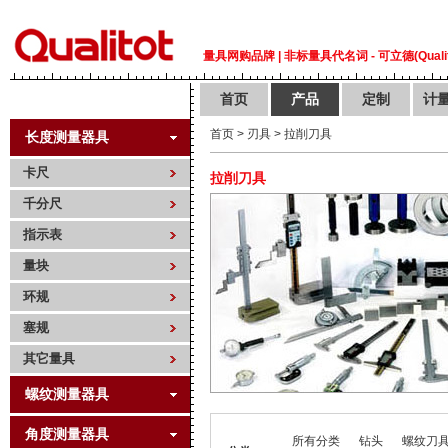
量具网购品牌 | 非标量具代名词 - 可立德(Qualit
首页
产品
定制
计
首页
>
刃具
>
拉削刀具
长度测量器具
卡尺
拉削刀具
千分尺
指示表
量块
环规
塞规
其它量具
螺纹测量器具
角度测量器具
所有分类
钻头
螺纹刀