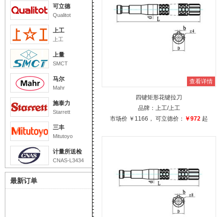
可立德
Qualitot
上工
上工
上量
SMCT
马尔
查看详情
Mahr
四键矩形花键拉刀
施泰力
品牌：
上工
/上工
Starrett
市场价
￥1166
， 可立德价：
￥972
起
三丰
Mitutoyo
计量所送检
CNAS-L3434
最新订单