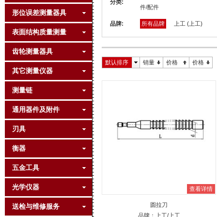
分类:
件/配件
形位误差测量器具
品牌:
所有品牌
上工 (上工)
表面结构质量测量
齿轮测量器具
默认排序
销量
价格
价格
其它测量仪器
测量链
通用器件及附件
刃具
衡器
五金工具
光学仪器
查看详情
圆拉刀
送检与维修服务
品牌：
上工
/上工